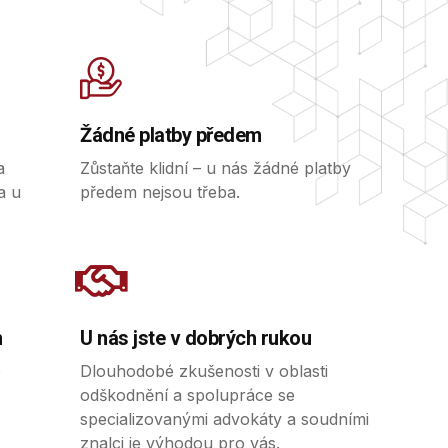
Žádné platby předem
a
Zůstaňte klidní – u nás žádné platby
a u
předem nejsou třeba.
h
U nás jste v dobrých rukou
o
Dlouhodobé zkušenosti v oblasti
odškodnění a spolupráce se
specializovanými advokáty a soudními
znalci je výhodou pro vás.