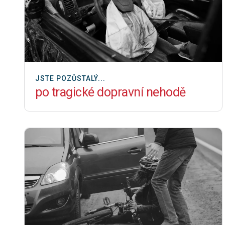
JSTE POZŮSTALÝ...
po tragické dopravní nehodě