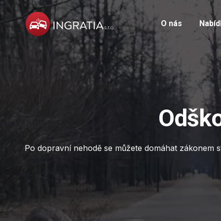
O nás
Nabíd
Odško
Po dopravní nehodě se můžete domáhat zákonem st