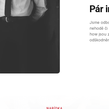
Pár 
Jsme odbo
nehodě či
how jsou 
odškodnění
NABÍDKA