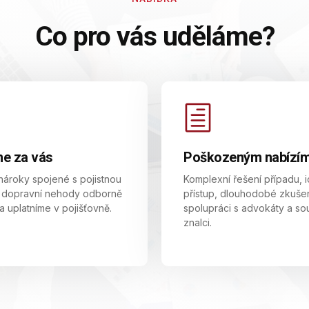
Co pro vás uděláme?
me za vás
Poškozeným nabízí
ároky spojené s pojistnou
Komplexní řešení případu, i
z dopravní nehody odborně
přístup, dlouhodobé zkušen
a uplatníme v pojišťovně.
spolupráci s advokáty a so
znalci.