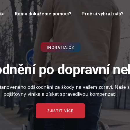
ka
Komu dokážeme pomoci?
Proč si vybrat nás?
INGRATIA.CZ
dnění po dopravní n
anoveného odškodnění za škody na vašem zdraví. Naše sl
pojišťovny viníka a získat spravedlivou kompenzaci.
ZJISTIT VÍCE