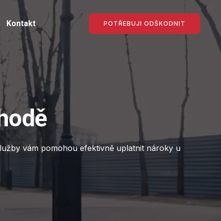
Kontakt
POTŘEBUJI ODŠKODNIT
ehodě
užby vám pomohou efektivně uplatnit nároky u