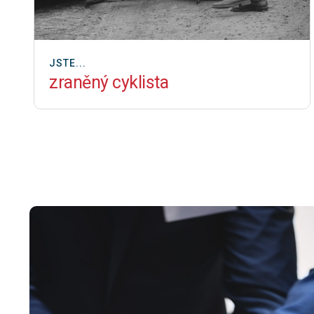
JSTE...
zraněný cyklista